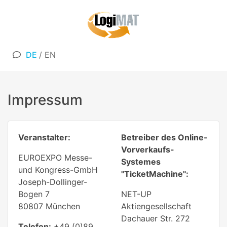
DE
/
EN
Impressum
Veranstalter:
Betreiber des Online-
Vorverkaufs-
EUROEXPO Messe-
Systemes
und Kongress-GmbH
"TicketMachine":
Joseph-Dollinger-
Bogen 7
NET-UP
80807 München
Aktiengesellschaft
Dachauer Str. 272
Telefon:
+49 (0)89